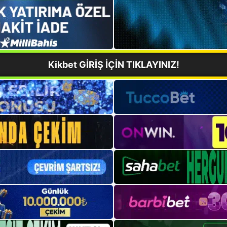
Kikbet GİRİŞ İÇİN TIKLAYINIZ!