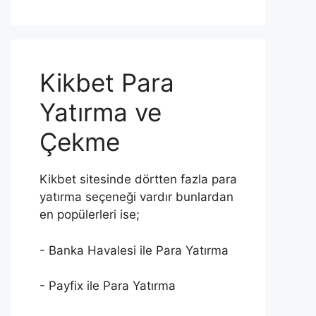
Kikbet Para
Yatırma ve
Çekme
Kikbet sitesinde dörtten fazla para
yatırma seçeneği vardır bunlardan
en popülerleri ise;
- Banka Havalesi ile Para Yatırma
- Payfix ile Para Yatırma