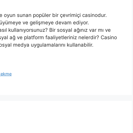
 ve oyun sunan popüler bir çevrimiçi casinodur.
büyümeye ve gelişmeye devam ediyor.
asıl kullanıyorsunuz? Bir sosyal ağınız var mı ve
yal ağ ve platform faaliyetleriniz nelerdir? Casino
 sosyal medya uygulamalarını kullanabilir.
 Çekme