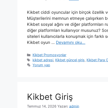
Kikbet ciddi oyuncular için birçok özellik
Müşterilerini memnun etmeye çalışırken 
Kikbet sosyal ağını ve diğer platformları n
diğer platformları kullanıyor musunuz? Sos
siteleri kullanıcılarla konuşmak için farklı
Kikbet oyun …
Devamını oku…
Kategoriler
Kikbet Promosyonlar
Etiketler
kikbet adresi
,
Kikbet güncel giriş
,
Kikbet Para
Yorum yap
Kikbet Giriş
Temmuz 14, 2026
Yazarı:
admin