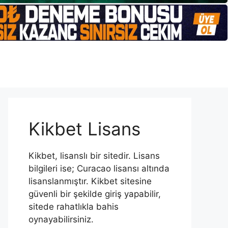
Kikbet Lisans
Kikbet, lisanslı bir sitedir. Lisans
bilgileri ise; Curacao lisansı altında
lisanslanmıştır. Kikbet sitesine
güvenli bir şekilde giriş yapabilir,
sitede rahatlıkla bahis
oynayabilirsiniz.