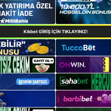
Kikbet GİRİŞ İÇİN TIKLAYINIZ!