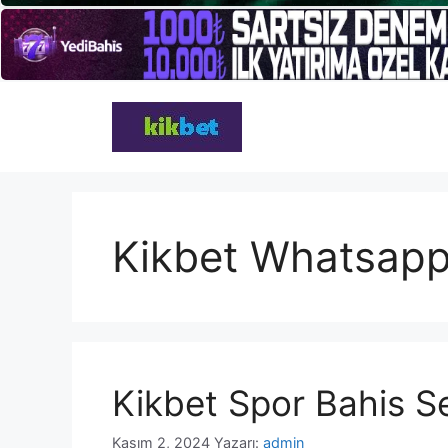
İçeriğe
atla
Kikbet Whatsap
Kikbet Spor Bahis S
Kasım 2, 2024
Yazarı:
admin