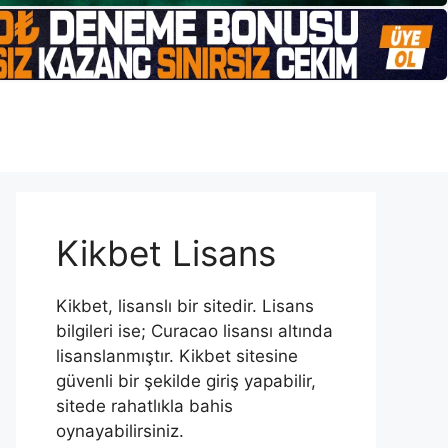
Kikbet Lisans
Kikbet, lisanslı bir sitedir. Lisans
bilgileri ise; Curacao lisansı altında
lisanslanmıştır. Kikbet sitesine
güvenli bir şekilde giriş yapabilir,
sitede rahatlıkla bahis
oynayabilirsiniz.