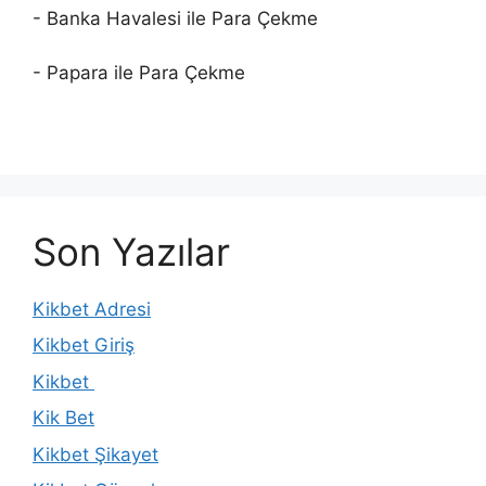
- Banka Havalesi ile Para Çekme
- Papara ile Para Çekme
Son Yazılar
Kikbet Adresi
Kikbet Giriş
Kikbet
Kik Bet
Kikbet Şikayet