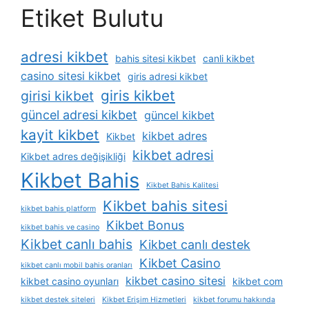
Etiket Bulutu
adresi kikbet
bahis sitesi kikbet
canli kikbet
casino sitesi kikbet
giris adresi kikbet
giris kikbet
girisi kikbet
güncel adresi kikbet
güncel kikbet
kayit kikbet
kikbet adres
Kikbet
kikbet adresi
Kikbet adres değişikliği
Kikbet Bahis
Kikbet Bahis Kalitesi
Kikbet bahis sitesi
kikbet bahis platform
Kikbet Bonus
kikbet bahis ve casino
Kikbet canlı bahis
Kikbet canlı destek
Kikbet Casino
kikbet canlı mobil bahis oranları
kikbet casino sitesi
kikbet casino oyunları
kikbet com
kikbet destek siteleri
Kikbet Erişim Hizmetleri
kikbet forumu hakkında