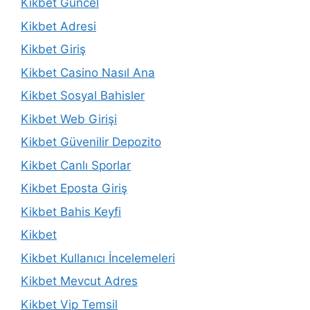
Kikbet Güncel
Kikbet Adresi
Kikbet Giriş
Kikbet Casino Nasıl Ana
Kikbet Sosyal Bahisler
Kikbet Web Girişi
Kikbet Güvenilir Depozito
Kikbet Canlı Sporlar
Kikbet Eposta Giriş
Kikbet Bahis Keyfi
Kikbet
Kikbet Kullanıcı İncelemeleri
Kikbet Mevcut Adres
Kikbet Vip Temsil