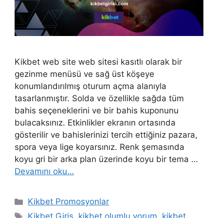
Kikbet web site web sitesi kasıtlı olarak bir
gezinme menüsü ve sağ üst köşeye
konumlandırılmış oturum açma alanıyla
tasarlanmıştır. Solda ve özellikle sağda tüm
bahis seçeneklerini ve bir bahis kuponunu
bulacaksınız. Etkinlikler ekranın ortasında
gösterilir ve bahislerinizi tercih ettiğiniz pazara,
spora veya lige koyarsınız. Renk şemasında
koyu gri bir arka plan üzerinde koyu bir tema …
Devamını oku…
Kategoriler
Kikbet Promosyonlar
Etiketler
Kikbet Giriş
,
kikbet olumlu yorum
,
kikbet