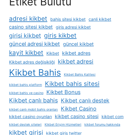
Etiket Bulutu
adresi kikbet
bahis sitesi kikbet
canli kikbet
casino sitesi kikbet
giris adresi kikbet
giris kikbet
girisi kikbet
güncel adresi kikbet
güncel kikbet
kayit kikbet
kikbet adres
Kikbet
kikbet adresi
Kikbet adres değişikliği
Kikbet Bahis
Kikbet Bahis Kalitesi
Kikbet bahis sitesi
kikbet bahis platform
Kikbet Bonus
kikbet bahis ve casino
Kikbet canlı bahis
Kikbet canlı destek
Kikbet Casino
kikbet canlı mobil bahis oranları
kikbet casino sitesi
kikbet casino oyunları
kikbet com
kikbet destek siteleri
Kikbet Erişim Hizmetleri
kikbet forumu hakkında
kikbet girisi
kikbet giris twitter