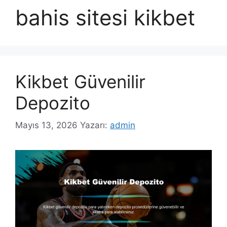
bahis sitesi kikbet
Kikbet Güvenilir
Depozito
Mayıs 13, 2026
Yazarı:
admin