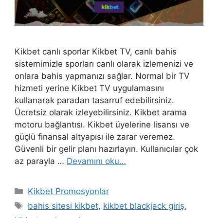
Kikbet canlı sporlar Kikbet TV, canlı bahis
sistemimizle sporları canlı olarak izlemenizi ve
onlara bahis yapmanızı sağlar. Normal bir TV
hizmeti yerine Kikbet TV uygulamasını
kullanarak paradan tasarruf edebilirsiniz.
Ücretsiz olarak izleyebilirsiniz. Kikbet arama
motoru bağlantısı. Kikbet üyelerine lisansı ve
güçlü finansal altyapısı ile zarar veremez.
Güvenli bir gelir planı hazırlayın. Kullanıcılar çok
az parayla …
Devamını oku…
Kategoriler
Kikbet Promosyonlar
Etiketler
bahis sitesi kikbet
,
kikbet blackjack giriş
,