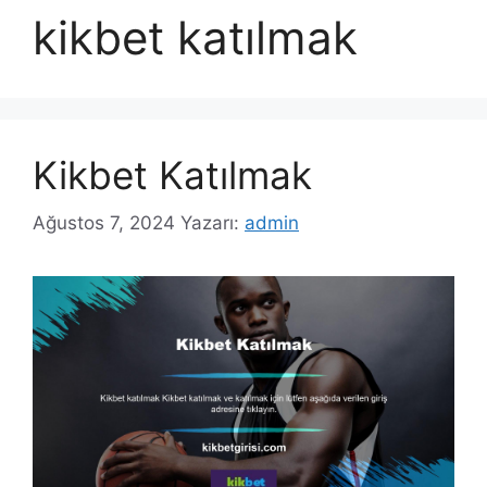
kikbet katılmak
Kikbet Katılmak
Ağustos 7, 2024
Yazarı:
admin