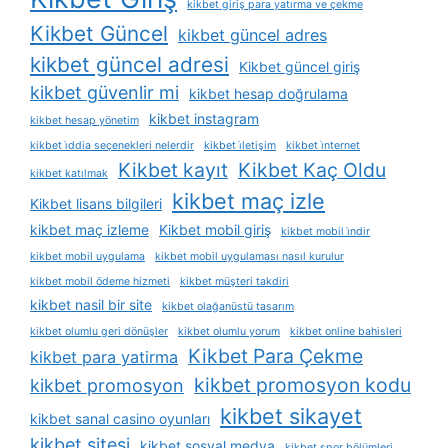
kikbet giriş para yatırma ve çekme
Kikbet Güncel
kikbet güncel adres
kikbet güncel adresi
Kikbet güncel giriş
kikbet güvenlir mi
kikbet hesap doğrulama
kikbet instagram
kikbet hesap yönetim
kikbet i̇ddia seçenekleri nelerdir
kikbet i̇letişim
kikbet i̇nternet
Kikbet kayıt
Kikbet Kaç Oldu
kikbet katılmak
kikbet maç izle
Kikbet lisans bilgileri
kikbet maç izleme
Kikbet mobil giriş
kikbet mobil i̇ndir
kikbet mobil uygulama
kikbet mobil uygulaması nasıl kurulur
kikbet mobil ödeme hizmeti
kikbet müşteri takdiri
kikbet nasil bir site
kikbet olağanüstü tasarım
kikbet olumlu geri dönüşler
kikbet olumlu yorum
kikbet online bahisleri
Kikbet Para Çekme
kikbet para yatirma
kikbet promosyon kodu
kikbet promosyon
kikbet sikayet
kikbet sanal casino oyunları
kikbet sitesi
kikbet sosyal medya
kikbet spor bölümleri