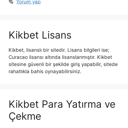
Yorum yap
Kikbet Lisans
Kikbet, lisanslı bir sitedir. Lisans bilgileri ise;
Curacao lisansı altında lisanslanmıştır. Kikbet
sitesine güvenli bir şekilde giriş yapabilir, sitede
rahatlıkla bahis oynayabilirsiniz.
Kikbet Para Yatırma ve
Çekme