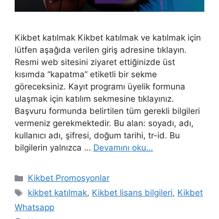
Kikbet katılmak Kikbet katılmak ve katılmak için
lütfen aşağıda verilen giriş adresine tıklayın.
Resmi web sitesini ziyaret ettiğinizde üst
kısımda “kapatma” etiketli bir sekme
göreceksiniz. Kayıt programı üyelik formuna
ulaşmak için katılım sekmesine tıklayınız.
Başvuru formunda belirtilen tüm gerekli bilgileri
vermeniz gerekmektedir. Bu alan: soyadı, adı,
kullanıcı adı, şifresi, doğum tarihi, tr-id. Bu
bilgilerin yalnızca …
Devamını oku…
Kategoriler
Kikbet Promosyonlar
Etiketler
kikbet katılmak
,
Kikbet lisans bilgileri
,
Kikbet
Whatsapp