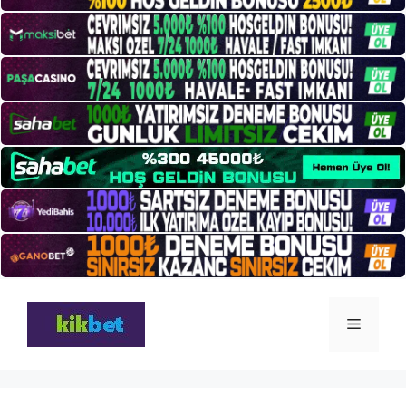
İçeriğe
atla
Menü