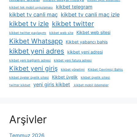
kikbet telegram
kikbet tek mobil uygulaması
kikbet tv canli maç
kikbet tv canli maç izle
kikbet tv izle
kikbet twitter
Kikbet web sitesi
kikbet twitter paylaşımı
kikbet web site
Kikbet Whatsapp
Kikbet yabancı bahis
kikbet yeni adres
kikbet yeni adresi
kikbet yeni bağlantı adresi
kikbet yeni fatura adresi
Kikbet yeni giriş
kikbet yönetimi
Kikbet Çevrimiçi Bahis
Kikbet üyelik
kikbet üyeler üyelik sitesi
kikbet üyelik sitesi
yeni giris kikbet
twitter kikbet
kikbet mobil ödemeler
Arşivler
Temmuz 2026