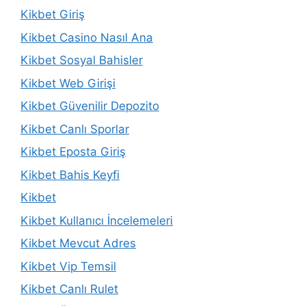
Kikbet Giriş
Kikbet Casino Nasıl Ana
Kikbet Sosyal Bahisler
Kikbet Web Girişi
Kikbet Güvenilir Depozito
Kikbet Canlı Sporlar
Kikbet Eposta Giriş
Kikbet Bahis Keyfi
Kikbet
Kikbet Kullanıcı İncelemeleri
Kikbet Mevcut Adres
Kikbet Vip Temsil
Kikbet Canlı Rulet