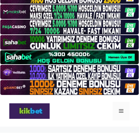
İçeriğe
atla
Menü