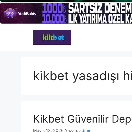
İçeriğe
atla
kikbet yasadışı h
Kikbet Güvenilir Dep
Mayıs 13, 2026
Yazarı:
admin