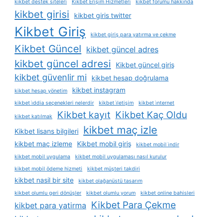
kikbet destek siteleri
Kikbet Erişim Hizmetleri
kikbet forumu hakkında
kikbet girisi
kikbet giris twitter
Kikbet Giriş
kikbet giriş para yatırma ve çekme
Kikbet Güncel
kikbet güncel adres
kikbet güncel adresi
Kikbet güncel giriş
kikbet güvenlir mi
kikbet hesap doğrulama
kikbet instagram
kikbet hesap yönetim
kikbet i̇ddia seçenekleri nelerdir
kikbet i̇letişim
kikbet i̇nternet
Kikbet kayıt
Kikbet Kaç Oldu
kikbet katılmak
kikbet maç izle
Kikbet lisans bilgileri
kikbet maç izleme
Kikbet mobil giriş
kikbet mobil i̇ndir
kikbet mobil uygulama
kikbet mobil uygulaması nasıl kurulur
kikbet mobil ödeme hizmeti
kikbet müşteri takdiri
kikbet nasil bir site
kikbet olağanüstü tasarım
kikbet olumlu geri dönüşler
kikbet olumlu yorum
kikbet online bahisleri
Kikbet Para Çekme
kikbet para yatirma