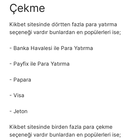
Çekme
Kikbet sitesinde dörtten fazla para yatırma
seçeneği vardır bunlardan en popülerleri ise;
- Banka Havalesi ile Para Yatırma
- Payfix ile Para Yatırma
- Papara
- Visa
- Jeton
Kikbet sitesinde birden fazla para çekme
seçeneği vardır bunlardan en popülerleri ise;