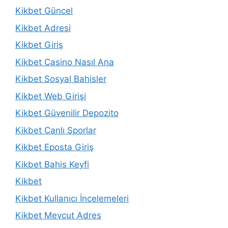
Kikbet Güncel
Kikbet Adresi
Kikbet Giriş
Kikbet Casino Nasıl Ana
Kikbet Sosyal Bahisler
Kikbet Web Girişi
Kikbet Güvenilir Depozito
Kikbet Canlı Sporlar
Kikbet Eposta Giriş
Kikbet Bahis Keyfi
Kikbet
Kikbet Kullanıcı İncelemeleri
Kikbet Mevcut Adres