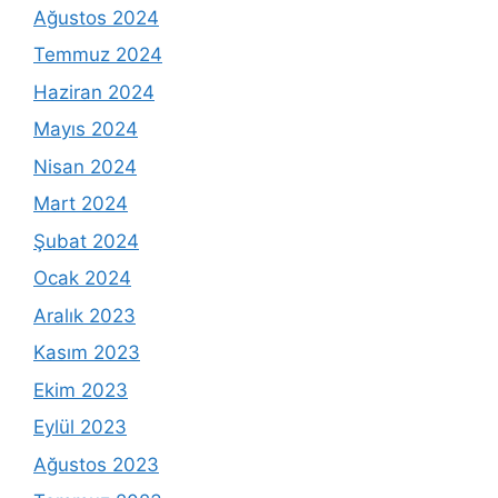
Ağustos 2024
Temmuz 2024
Haziran 2024
Mayıs 2024
Nisan 2024
Mart 2024
Şubat 2024
Ocak 2024
Aralık 2023
Kasım 2023
Ekim 2023
Eylül 2023
Ağustos 2023