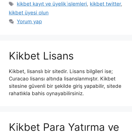
Etiketler
kikbet kayıt ve üyelik i̇şlemleri
,
kikbet twitter
,
kikbet üyesi olun
Yorum yap
Kikbet Lisans
Kikbet, lisanslı bir sitedir. Lisans bilgileri ise;
Curacao lisansı altında lisanslanmıştır. Kikbet
sitesine güvenli bir şekilde giriş yapabilir, sitede
rahatlıkla bahis oynayabilirsiniz.
Kikbet Para Yatırma ve