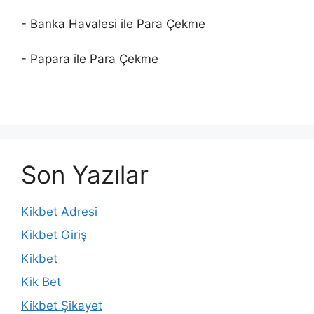
- Banka Havalesi ile Para Çekme
- Papara ile Para Çekme
Son Yazılar
Kikbet Adresi
Kikbet Giriş
Kikbet
Kik Bet
Kikbet Şikayet