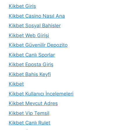
Kikbet Giriş
Kikbet Casino Nasıl Ana
Kikbet Sosyal Bahisler
Kikbet Web Girişi
Kikbet Güvenilir Depozito
Kikbet Canlı Sporlar
Kikbet Eposta Giriş
Kikbet Bahis Keyfi
Kikbet
Kikbet Kullanıcı İncelemeleri
Kikbet Mevcut Adres
Kikbet Vip Temsil
Kikbet Canlı Rulet