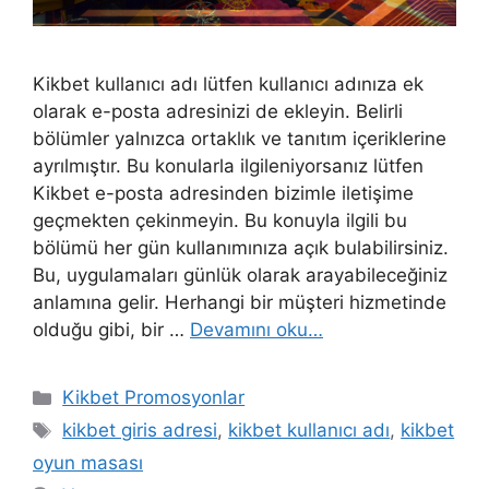
Kikbet kullanıcı adı lütfen kullanıcı adınıza ek
olarak e-posta adresinizi de ekleyin. Belirli
bölümler yalnızca ortaklık ve tanıtım içeriklerine
ayrılmıştır. Bu konularla ilgileniyorsanız lütfen
Kikbet e-posta adresinden bizimle iletişime
geçmekten çekinmeyin. Bu konuyla ilgili bu
bölümü her gün kullanımınıza açık bulabilirsiniz.
Bu, uygulamaları günlük olarak arayabileceğiniz
anlamına gelir. Herhangi bir müşteri hizmetinde
olduğu gibi, bir …
Devamını oku…
Kategoriler
Kikbet Promosyonlar
Etiketler
kikbet giris adresi
,
kikbet kullanıcı adı
,
kikbet
oyun masası