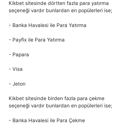
Kikbet sitesinde dörtten fazla para yatırma
seçeneği vardır bunlardan en popülerleri ise;
- Banka Havalesi ile Para Yatırma
- Payfix ile Para Yatırma
- Papara
- Visa
- Jeton
Kikbet sitesinde birden fazla para çekme
seçeneği vardır bunlardan en popülerleri ise;
- Banka Havalesi ile Para Çekme