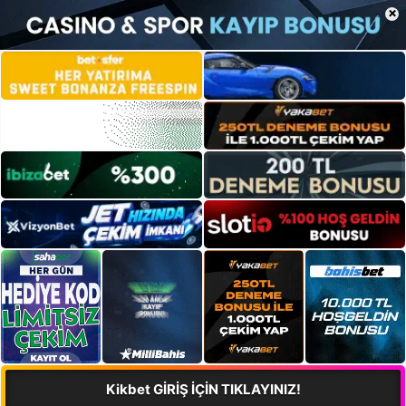
×
Kikbet GİRİŞ İÇİN TIKLAYINIZ!