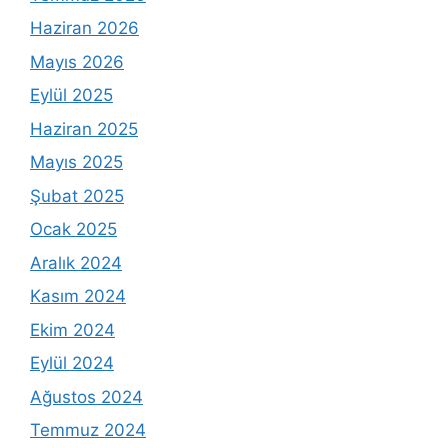
Haziran 2026
Mayıs 2026
Eylül 2025
Haziran 2025
Mayıs 2025
Şubat 2025
Ocak 2025
Aralık 2024
Kasım 2024
Ekim 2024
Eylül 2024
Ağustos 2024
Temmuz 2024