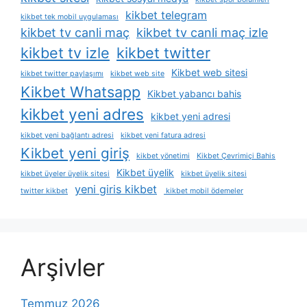
kikbet telegram
kikbet tek mobil uygulaması
kikbet tv canli maç
kikbet tv canli maç izle
kikbet tv izle
kikbet twitter
Kikbet web sitesi
kikbet twitter paylaşımı
kikbet web site
Kikbet Whatsapp
Kikbet yabancı bahis
kikbet yeni adres
kikbet yeni adresi
kikbet yeni bağlantı adresi
kikbet yeni fatura adresi
Kikbet yeni giriş
kikbet yönetimi
Kikbet Çevrimiçi Bahis
Kikbet üyelik
kikbet üyeler üyelik sitesi
kikbet üyelik sitesi
yeni giris kikbet
twitter kikbet
kikbet mobil ödemeler
Arşivler
Temmuz 2026