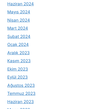
Haziran 2024
Mayıs 2024
Nisan 2024
Mart 2024
Şubat 2024
Ocak 2024
Aralık 2023
Kasım 2023
Ekim 2023
Eylül 2023
Ağustos 2023
Temmuz 2023
Haziran 2023