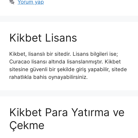
Yorum yap
Kikbet Lisans
Kikbet, lisanslı bir sitedir. Lisans bilgileri ise;
Curacao lisansı altında lisanslanmıştır. Kikbet
sitesine güvenli bir şekilde giriş yapabilir, sitede
rahatlıkla bahis oynayabilirsiniz.
Kikbet Para Yatırma ve
Çekme