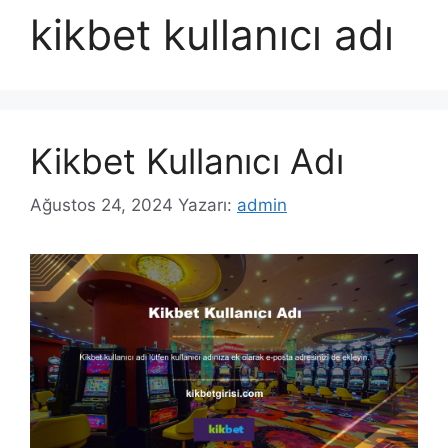
kikbet kullanıcı adı
Kikbet Kullanıcı Adı
Ağustos 24, 2024
Yazarı:
admin