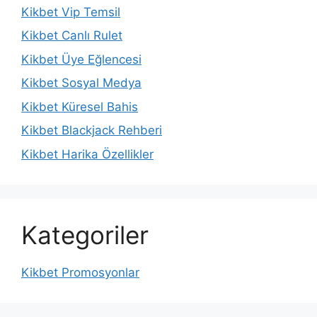
Kikbet Vip Temsil
Kikbet Canlı Rulet
Kikbet Üye Eğlencesi
Kikbet Sosyal Medya
Kikbet Küresel Bahis
Kikbet Blackjack Rehberi
Kikbet Harika Özellikler
Kategoriler
Kikbet Promosyonlar