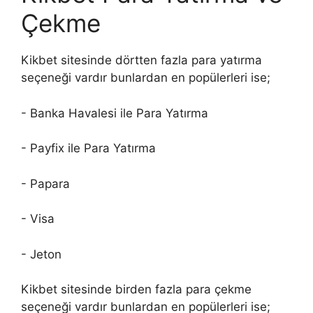
Çekme
Kikbet sitesinde dörtten fazla para yatırma
seçeneği vardır bunlardan en popülerleri ise;
- Banka Havalesi ile Para Yatırma
- Payfix ile Para Yatırma
- Papara
- Visa
- Jeton
Kikbet sitesinde birden fazla para çekme
seçeneği vardır bunlardan en popülerleri ise;