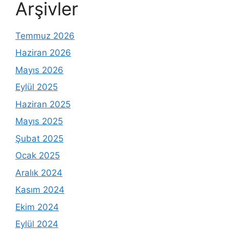
Arşivler
Temmuz 2026
Haziran 2026
Mayıs 2026
Eylül 2025
Haziran 2025
Mayıs 2025
Şubat 2025
Ocak 2025
Aralık 2024
Kasım 2024
Ekim 2024
Eylül 2024