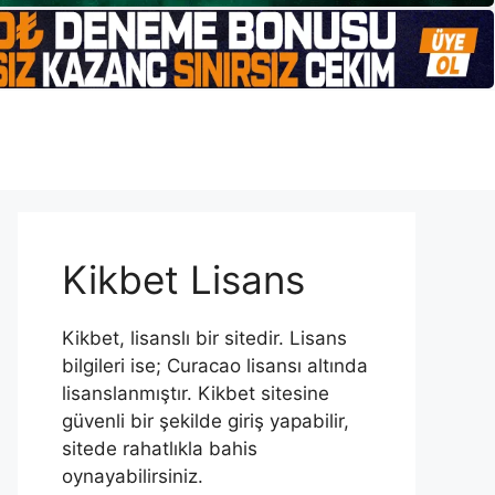
Kikbet Lisans
Kikbet, lisanslı bir sitedir. Lisans
bilgileri ise; Curacao lisansı altında
lisanslanmıştır. Kikbet sitesine
güvenli bir şekilde giriş yapabilir,
sitede rahatlıkla bahis
oynayabilirsiniz.