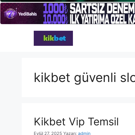
İçeriğe
atla
kikbet güvenli slo
Kikbet Vip Temsil
Eylül 27, 2025
Yazarı:
admin