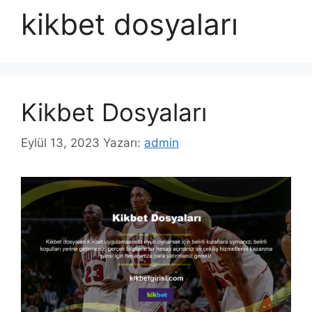
kikbet dosyaları
Kikbet Dosyaları
Eylül 13, 2023
Yazarı:
admin