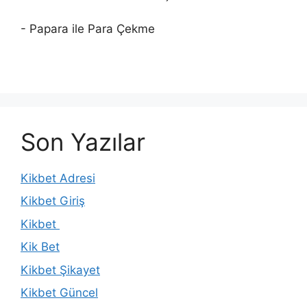
- Papara ile Para Çekme
Son Yazılar
Kikbet Adresi
Kikbet Giriş
Kikbet
Kik Bet
Kikbet Şikayet
Kikbet Güncel