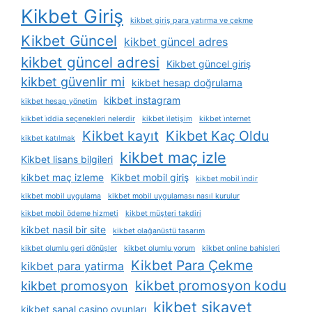
Kikbet Giriş
kikbet giriş para yatırma ve çekme
Kikbet Güncel
kikbet güncel adres
kikbet güncel adresi
Kikbet güncel giriş
kikbet güvenlir mi
kikbet hesap doğrulama
kikbet instagram
kikbet hesap yönetim
kikbet i̇ddia seçenekleri nelerdir
kikbet i̇letişim
kikbet i̇nternet
Kikbet kayıt
Kikbet Kaç Oldu
kikbet katılmak
kikbet maç izle
Kikbet lisans bilgileri
kikbet maç izleme
Kikbet mobil giriş
kikbet mobil i̇ndir
kikbet mobil uygulama
kikbet mobil uygulaması nasıl kurulur
kikbet mobil ödeme hizmeti
kikbet müşteri takdiri
kikbet nasil bir site
kikbet olağanüstü tasarım
kikbet olumlu geri dönüşler
kikbet olumlu yorum
kikbet online bahisleri
Kikbet Para Çekme
kikbet para yatirma
kikbet promosyon kodu
kikbet promosyon
kikbet sikayet
kikbet sanal casino oyunları