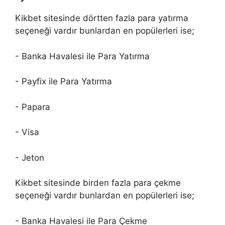
Kikbet sitesinde dörtten fazla para yatırma
seçeneği vardır bunlardan en popülerleri ise;
- Banka Havalesi ile Para Yatırma
- Payfix ile Para Yatırma
- Papara
- Visa
- Jeton
Kikbet sitesinde birden fazla para çekme
seçeneği vardır bunlardan en popülerleri ise;
- Banka Havalesi ile Para Çekme