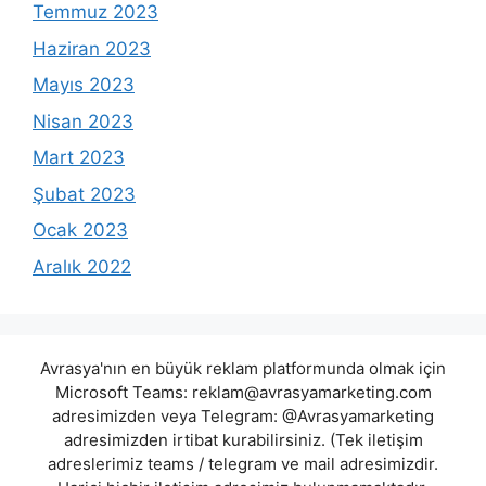
Temmuz 2023
Haziran 2023
Mayıs 2023
Nisan 2023
Mart 2023
Şubat 2023
Ocak 2023
Aralık 2022
Avrasya'nın en büyük reklam platformunda olmak için
Microsoft Teams:
reklam@avrasyamarketing.com
adresimizden veya Telegram: @Avrasyamarketing
adresimizden irtibat kurabilirsiniz. (Tek iletişim
adreslerimiz teams / telegram ve mail adresimizdir.