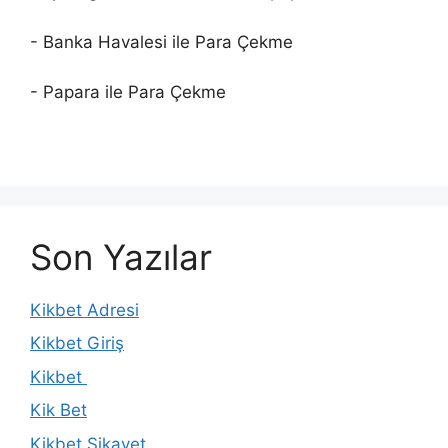
- Banka Havalesi ile Para Çekme
- Papara ile Para Çekme
Son Yazılar
Kikbet Adresi
Kikbet Giriş
Kikbet
Kik Bet
Kikbet Şikayet