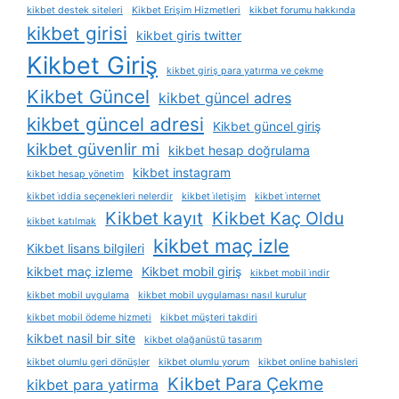
kikbet destek siteleri
Kikbet Erişim Hizmetleri
kikbet forumu hakkında
kikbet girisi
kikbet giris twitter
Kikbet Giriş
kikbet giriş para yatırma ve çekme
Kikbet Güncel
kikbet güncel adres
kikbet güncel adresi
Kikbet güncel giriş
kikbet güvenlir mi
kikbet hesap doğrulama
kikbet instagram
kikbet hesap yönetim
kikbet i̇ddia seçenekleri nelerdir
kikbet i̇letişim
kikbet i̇nternet
Kikbet kayıt
Kikbet Kaç Oldu
kikbet katılmak
kikbet maç izle
Kikbet lisans bilgileri
kikbet maç izleme
Kikbet mobil giriş
kikbet mobil i̇ndir
kikbet mobil uygulama
kikbet mobil uygulaması nasıl kurulur
kikbet mobil ödeme hizmeti
kikbet müşteri takdiri
kikbet nasil bir site
kikbet olağanüstü tasarım
kikbet olumlu geri dönüşler
kikbet olumlu yorum
kikbet online bahisleri
Kikbet Para Çekme
kikbet para yatirma