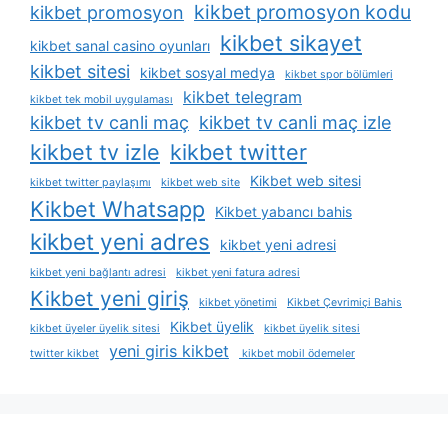
kikbet promosyon kodu
kikbet promosyon
kikbet sikayet
kikbet sanal casino oyunları
kikbet sitesi
kikbet sosyal medya
kikbet spor bölümleri
kikbet telegram
kikbet tek mobil uygulaması
kikbet tv canli maç
kikbet tv canli maç izle
kikbet tv izle
kikbet twitter
Kikbet web sitesi
kikbet twitter paylaşımı
kikbet web site
Kikbet Whatsapp
Kikbet yabancı bahis
kikbet yeni adres
kikbet yeni adresi
kikbet yeni bağlantı adresi
kikbet yeni fatura adresi
Kikbet yeni giriş
kikbet yönetimi
Kikbet Çevrimiçi Bahis
Kikbet üyelik
kikbet üyeler üyelik sitesi
kikbet üyelik sitesi
yeni giris kikbet
twitter kikbet
kikbet mobil ödemeler