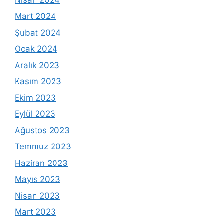
Mart 2024
Şubat 2024
Ocak 2024
Aralık 2023
Kasım 2023
Ekim 2023
Eylül 2023
Ağustos 2023
Temmuz 2023
Haziran 2023
Mayıs 2023
Nisan 2023
Mart 2023