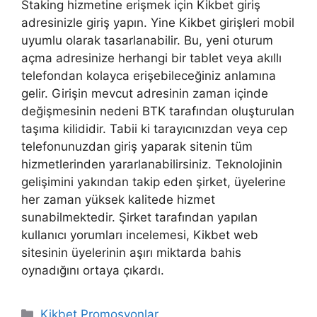
Staking hizmetine erişmek için Kikbet giriş
adresinizle giriş yapın. Yine Kikbet girişleri mobil
uyumlu olarak tasarlanabilir. Bu, yeni oturum
açma adresinize herhangi bir tablet veya akıllı
telefondan kolayca erişebileceğiniz anlamına
gelir. Girişin mevcut adresinin zaman içinde
değişmesinin nedeni BTK tarafından oluşturulan
taşıma kilididir. Tabii ki tarayıcınızdan veya cep
telefonunuzdan giriş yaparak sitenin tüm
hizmetlerinden yararlanabilirsiniz. Teknolojinin
gelişimini yakından takip eden şirket, üyelerine
her zaman yüksek kalitede hizmet
sunabilmektedir. Şirket tarafından yapılan
kullanıcı yorumları incelemesi, Kikbet web
sitesinin üyelerinin aşırı miktarda bahis
oynadığını ortaya çıkardı.
Kategoriler
Kikbet Promosyonlar