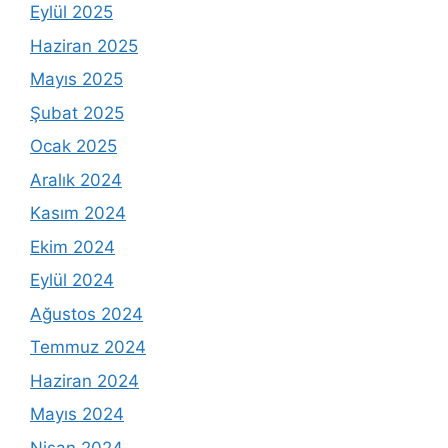
Eylül 2025
Haziran 2025
Mayıs 2025
Şubat 2025
Ocak 2025
Aralık 2024
Kasım 2024
Ekim 2024
Eylül 2024
Ağustos 2024
Temmuz 2024
Haziran 2024
Mayıs 2024
Nisan 2024