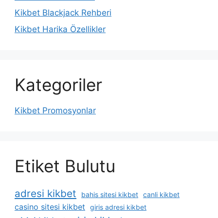
Kikbet Blackjack Rehberi
Kikbet Harika Özellikler
Kategoriler
Kikbet Promosyonlar
Etiket Bulutu
adresi kikbet
bahis sitesi kikbet
canli kikbet
casino sitesi kikbet
giris adresi kikbet