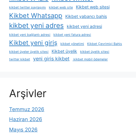
Kikbet web sitesi
kikbet twitter paylaşımı
kikbet web site
Kikbet Whatsapp
Kikbet yabancı bahis
kikbet yeni adres
kikbet yeni adresi
kikbet yeni bağlantı adresi
kikbet yeni fatura adresi
Kikbet yeni giriş
kikbet yönetimi
Kikbet Çevrimiçi Bahis
Kikbet üyelik
kikbet üyeler üyelik sitesi
kikbet üyelik sitesi
yeni giris kikbet
twitter kikbet
kikbet mobil ödemeler
Arşivler
Temmuz 2026
Haziran 2026
Mayıs 2026