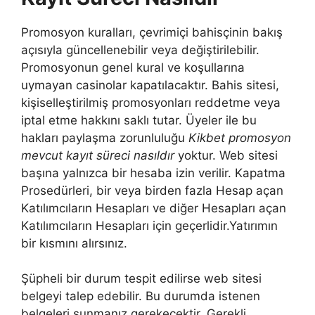
Promosyon kuralları, çevrimiçi bahisçinin bakış
açısıyla güncellenebilir veya değiştirilebilir.
Promosyonun genel kural ve koşullarına
uymayan casinolar kapatılacaktır. Bahis sitesi,
kişiselleştirilmiş promosyonları reddetme veya
iptal etme hakkını saklı tutar. Üyeler ile bu
hakları paylaşma zorunluluğu
Kikbet promosyon
mevcut kayıt süreci nasıldır
yoktur. Web sitesi
başına yalnızca bir hesaba izin verilir. Kapatma
Prosedürleri, bir veya birden fazla Hesap açan
Katılımcıların Hesapları ve diğer Hesapları açan
Katılımcıların Hesapları için geçerlidir.Yatırımın
bir kısmını alırsınız.
Şüpheli bir durum tespit edilirse web sitesi
belgeyi talep edebilir. Bu durumda istenen
belgeleri sunmanız gerekecektir. Gerekli