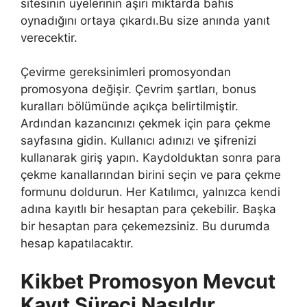
sitesinin üyelerinin aşırı miktarda bahis
oynadığını ortaya çıkardı.Bu size anında yanıt
verecektir.
Çevirme gereksinimleri promosyondan
promosyona değişir. Çevrim şartları, bonus
kuralları bölümünde açıkça belirtilmiştir.
Ardından kazancınızı çekmek için para çekme
sayfasına gidin. Kullanıcı adınızı ve şifrenizi
kullanarak giriş yapın. Kaydolduktan sonra para
çekme kanallarından birini seçin ve para çekme
formunu doldurun. Her Katılımcı, yalnızca kendi
adına kayıtlı bir hesaptan para çekebilir. Başka
bir hesaptan para çekemezsiniz. Bu durumda
hesap kapatılacaktır.
Kikbet Promosyon Mevcut
Kayıt Süreci Nasıldır