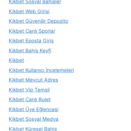
Kikbet Sosyal Bahisler
Kikbet Web Girişi
Kikbet Güvenilir Depozito
Kikbet Canlı Sporlar
Kikbet Eposta Giriş
Kikbet Bahis Keyfi
Kikbet
Kikbet Kullanıcı İncelemeleri
Kikbet Mevcut Adres
Kikbet Vip Temsil
Kikbet Canlı Rulet
Kikbet Üye Eğlencesi
Kikbet Sosyal Medya
Kikbet Küresel Bahis