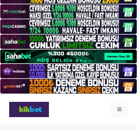
İçeriğe
atla
Menü