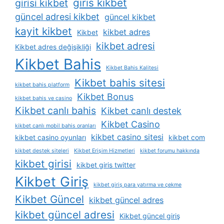
giris kikbet
girisi kikbet
güncel adresi kikbet
güncel kikbet
kayit kikbet
kikbet adres
Kikbet
kikbet adresi
Kikbet adres değişikliği
Kikbet Bahis
Kikbet Bahis Kalitesi
Kikbet bahis sitesi
kikbet bahis platform
Kikbet Bonus
kikbet bahis ve casino
Kikbet canlı bahis
Kikbet canlı destek
Kikbet Casino
kikbet canlı mobil bahis oranları
kikbet casino sitesi
kikbet casino oyunları
kikbet com
kikbet destek siteleri
Kikbet Erişim Hizmetleri
kikbet forumu hakkında
kikbet girisi
kikbet giris twitter
Kikbet Giriş
kikbet giriş para yatırma ve çekme
Kikbet Güncel
kikbet güncel adres
kikbet güncel adresi
Kikbet güncel giriş