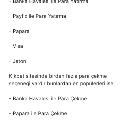
- Banka Havalesi ile Para Yatırma
- Payfix ile Para Yatırma
- Papara
- Visa
- Jeton
Kikbet sitesinde birden fazla para çekme
seçeneği vardır bunlardan en popülerleri ise;
- Banka Havalesi ile Para Çekme
- Papara ile Para Çekme