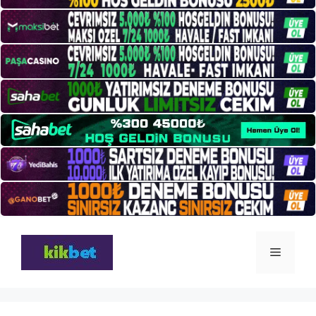
İçeriğe
atla
Menü