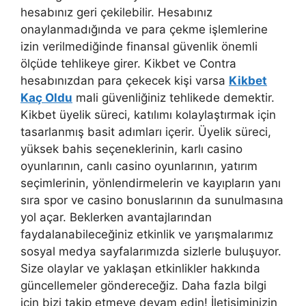
hesabınız geri çekilebilir. Hesabınız
onaylanmadığında ve para çekme işlemlerine
izin verilmediğinde finansal güvenlik önemli
ölçüde tehlikeye girer. Kikbet ve Contra
hesabınızdan para çekecek kişi varsa
Kikbet
Kaç Oldu
mali güvenliğiniz tehlikede demektir.
Kikbet üyelik süreci, katılımı kolaylaştırmak için
tasarlanmış basit adımları içerir. Üyelik süreci,
yüksek bahis seçeneklerinin, karlı casino
oyunlarının, canlı casino oyunlarının, yatırım
seçimlerinin, yönlendirmelerin ve kayıpların yanı
sıra spor ve casino bonuslarının da sunulmasına
yol açar. Beklerken avantajlarından
faydalanabileceğiniz etkinlik ve yarışmalarımız
sosyal medya sayfalarımızda sizlerle buluşuyor.
Size olaylar ve yaklaşan etkinlikler hakkında
güncellemeler göndereceğiz. Daha fazla bilgi
için bizi takip etmeye devam edin! İletişiminizin