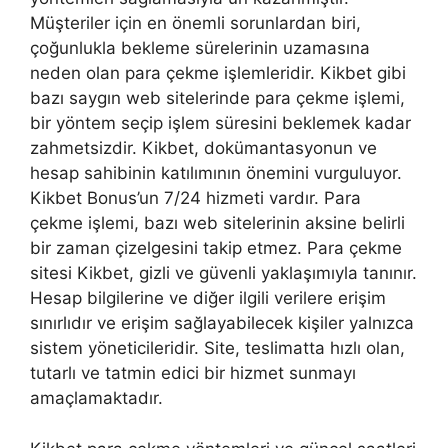
Müşteriler için en önemli sorunlardan biri,
çoğunlukla bekleme sürelerinin uzamasına
neden olan para çekme işlemleridir. Kikbet gibi
bazı saygın web sitelerinde para çekme işlemi,
bir yöntem seçip işlem süresini beklemek kadar
zahmetsizdir. Kikbet, dokümantasyonun ve
hesap sahibinin katılımının önemini vurguluyor.
Kikbet Bonus’un 7/24 hizmeti vardır. Para
çekme işlemi, bazı web sitelerinin aksine belirli
bir zaman çizelgesini takip etmez. Para çekme
sitesi Kikbet, gizli ve güvenli yaklaşımıyla tanınır.
Hesap bilgilerine ve diğer ilgili verilere erişim
sınırlıdır ve erişim sağlayabilecek kişiler yalnızca
sistem yöneticileridir. Site, teslimatta hızlı olan,
tutarlı ve tatmin edici bir hizmet sunmayı
amaçlamaktadır.