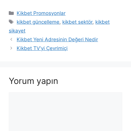
Kategoriler
Kikbet Promosyonlar
Etiketler
kikbet güncelleme
,
kikbet sektör
,
kikbet
sikayet
Kikbet Yeni Adresinin Değeri Nedir
Kikbet TV’yi Çevrimiçi
Yorum yapın
Yorum