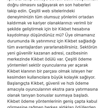
doğru olmasını sağlayarak en son haberleri
takip edin. Çeşitli web sitelerindeki
deneyiminizin tüm olumsuz yönlerini ortadan
kaldırmak ve kariyer olanaklarınızı verimli bir
şekilde geliştirmek için bir Kikbet hesabına
kaydolmayı düşündünüz mü? Üye olmamanız
durumunda ilk yatırımınız için Kikbet sağladığı
tüm avantajlardan yararlanabilirsiniz. Sektörün
yeni güvenilir kazanan adresi, cazibesinin
merkezinde Kikbet ödülü var. Çeşitli ödeme
yöntemleri sektör oyuncularına yer açarak
Kikbet klanının bir parçası olmak isteyen her
kesimden kullanıcılara büyük kolaylık sağlıyor.
Başlangıçta Kikbet, güvenli ve hızlı ödeme
amacıyla oyuncularının ekstra para yatırmasına
olanak tanıyan bonuslar sunmaya başladı.
Kikbet ödeme yöntemlerinin geniş çapta kabul
görmesine rağmen herkes aldıkları ödüllerden