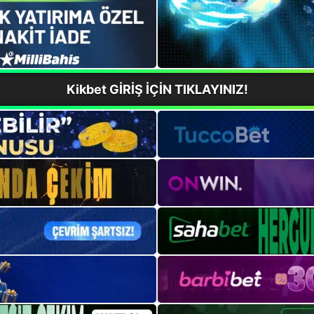
Kikbet GİRİŞ İÇİN TIKLAYINIZ!