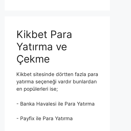
Kikbet Para
Yatırma ve
Çekme
Kikbet sitesinde dörtten fazla para
yatırma seçeneği vardır bunlardan
en popülerleri ise;
- Banka Havalesi ile Para Yatırma
- Payfix ile Para Yatırma