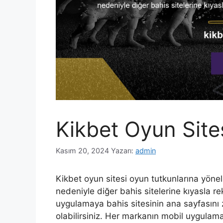
Kikbet Oyun Site
Kasım 20, 2024
Yazarı:
admin
Kikbet oyun sitesi oyun tutkunlarına yöneli
nedeniyle diğer bahis sitelerine kıyasla r
uygulamaya bahis sitesinin ana sayfasını z
olabilirsiniz. Her markanın mobil uygulama