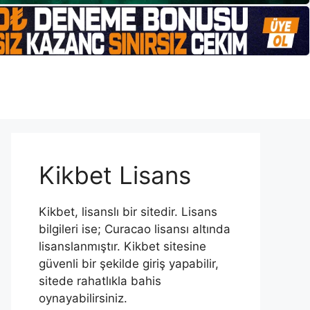
Kikbet Lisans
Kikbet, lisanslı bir sitedir. Lisans
bilgileri ise; Curacao lisansı altında
lisanslanmıştır. Kikbet sitesine
güvenli bir şekilde giriş yapabilir,
sitede rahatlıkla bahis
oynayabilirsiniz.