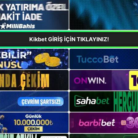
Kikbet GİRİŞ İÇİN TIKLAYINIZ!