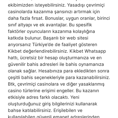
ekibimizden isteyebilirsiniz. Yasadışı çevrimiçi
casinolarda kazanma şansınızı artırmak için
daha fazla fırsat. Bonuslar, uygun oranlar, birinci
sınıf altyapı ve ek avantajlar. Bu spesifik
faktörler oyuncuların kazanma kolaylığına
katkıda bulunur. Başarılı bir web sitesi
arıyorsanız Türkiye’de de faaliyet gösteren
Kikbet değerlendirebilirsiniz. Kikbet Whatsapp
hattı, ücretsiz bir hesap oluşturmanıza ve en
güvenilir bahis adresleri ile bahis oynamanıza
olanak sağlar. Hesabınıza para ekledikten sonra
çeşitli bahis seçenekleriyle para kazanabilirsiniz.
Btk, çevrimiçi casinolara ve diğer yasaklanmış
casino türlerine erişimi engeller. Bu kazanın
etkisiyle adres farklı olacaktı. Yeni
oluşturduğunuz giriş bilgilerinizi kullanarak
bahse katılabilirsiniz. Erişilebilen ve
kullanılabilen güvenli emanet adreslerinden