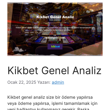
Kikbet Genel Analiz
Ocak 22, 2025
Yazarı:
admin
Kikbet genel analiz size bir ödeme yapılırsa
veya ödeme yapılırsa, işlemi tamamlamak için
yeni bağlantıyı kullanmanız gerekir. Başka