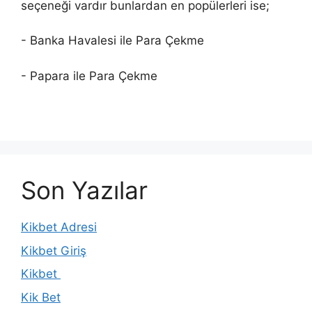
seçeneği vardır bunlardan en popülerleri ise;
- Banka Havalesi ile Para Çekme
- Papara ile Para Çekme
Son Yazılar
Kikbet Adresi
Kikbet Giriş
Kikbet
Kik Bet