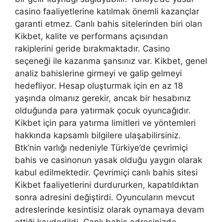
casino faaliyetlerine katılmak önemli kazançlar
garanti etmez. Canlı bahis sitelerinden biri olan
Kikbet, kalite ve performans açısından
rakiplerini geride bırakmaktadır. Casino
seçeneği ile kazanma şansınız var. Kikbet, genel
analiz bahislerine girmeyi ve galip gelmeyi
hedefliyor. Hesap oluşturmak için en az 18
yaşında olmanız gerekir, ancak bir hesabınız
olduğunda para yatırmak çocuk oyuncağıdır.
Kikbet için para yatırma limitleri ve yöntemleri
hakkında kapsamlı bilgilere ulaşabilirsiniz.
Btk’nin varlığı nedeniyle Türkiye’de çevrimiçi
bahis ve casinonun yasak olduğu yaygın olarak
kabul edilmektedir. Çevrimiçi canlı bahis sitesi
Kikbet faaliyetlerini durdururken, kapatıldıktan
sonra adresini değiştirdi. Oyuncuların mevcut
adreslerinde kesintisiz olarak oynamaya devam
ettiği kaydedildi. Canlı bahis adresinizde