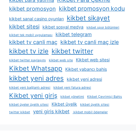
kikbet para yatirma
kikbet promosyon kodu
kikbet promosyon
kikbet sikayet
kikbet sanal casino oyunları
kikbet sitesi
kikbet sosyal medya
kikbet spor bölümleri
kikbet telegram
kikbet tek mobil uygulaması
kikbet tv canli maç
kikbet tv canli maç izle
kikbet tv izle
kikbet twitter
Kikbet web sitesi
kikbet twitter paylaşımı
kikbet web site
Kikbet Whatsapp
Kikbet yabancı bahis
kikbet yeni adres
kikbet yeni adresi
kikbet yeni bağlantı adresi
kikbet yeni fatura adresi
Kikbet yeni giriş
kikbet yönetimi
Kikbet Çevrimiçi Bahis
Kikbet üyelik
kikbet üyeler üyelik sitesi
kikbet üyelik sitesi
yeni giris kikbet
twitter kikbet
kikbet mobil ödemeler