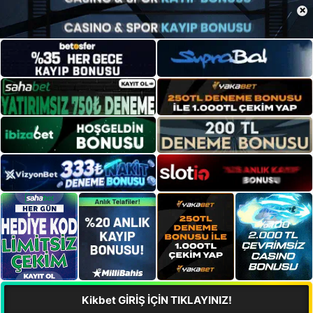
×
Kikbet GİRİŞ İÇİN TIKLAYINIZ!