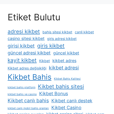
Etiket Bulutu
adresi kikbet
bahis sitesi kikbet
canli kikbet
casino sitesi kikbet
giris adresi kikbet
giris kikbet
girisi kikbet
güncel adresi kikbet
güncel kikbet
kayit kikbet
kikbet adres
Kikbet
kikbet adresi
Kikbet adres değişikliği
Kikbet Bahis
Kikbet Bahis Kalitesi
Kikbet bahis sitesi
kikbet bahis platform
Kikbet Bonus
kikbet bahis ve casino
Kikbet canlı bahis
Kikbet canlı destek
Kikbet Casino
kikbet canlı mobil bahis oranları