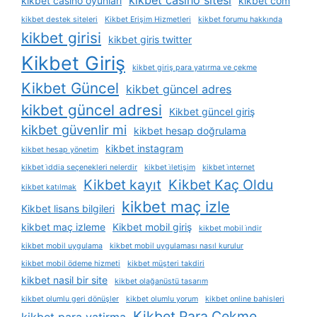
kikbet casino sitesi
kikbet casino oyunları
kikbet com
kikbet destek siteleri
Kikbet Erişim Hizmetleri
kikbet forumu hakkında
kikbet girisi
kikbet giris twitter
Kikbet Giriş
kikbet giriş para yatırma ve çekme
Kikbet Güncel
kikbet güncel adres
kikbet güncel adresi
Kikbet güncel giriş
kikbet güvenlir mi
kikbet hesap doğrulama
kikbet instagram
kikbet hesap yönetim
kikbet i̇ddia seçenekleri nelerdir
kikbet i̇letişim
kikbet i̇nternet
Kikbet kayıt
Kikbet Kaç Oldu
kikbet katılmak
kikbet maç izle
Kikbet lisans bilgileri
kikbet maç izleme
Kikbet mobil giriş
kikbet mobil i̇ndir
kikbet mobil uygulama
kikbet mobil uygulaması nasıl kurulur
kikbet mobil ödeme hizmeti
kikbet müşteri takdiri
kikbet nasil bir site
kikbet olağanüstü tasarım
kikbet olumlu geri dönüşler
kikbet olumlu yorum
kikbet online bahisleri
Kikbet Para Çekme