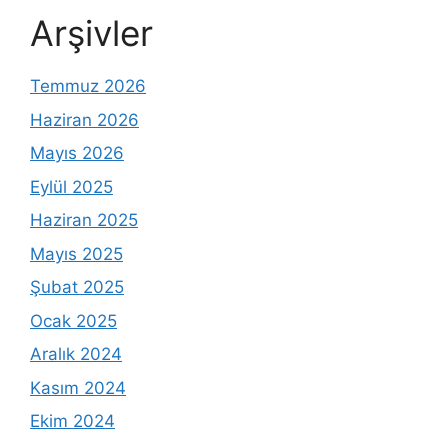
Arşivler
Temmuz 2026
Haziran 2026
Mayıs 2026
Eylül 2025
Haziran 2025
Mayıs 2025
Şubat 2025
Ocak 2025
Aralık 2024
Kasım 2024
Ekim 2024