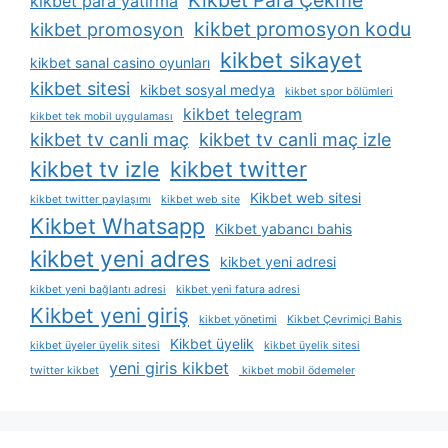
kikbet para yatirma
kikbet promosyon kodu
kikbet promosyon
kikbet sikayet
kikbet sanal casino oyunları
kikbet sitesi
kikbet sosyal medya
kikbet spor bölümleri
kikbet telegram
kikbet tek mobil uygulaması
kikbet tv canli maç
kikbet tv canli maç izle
kikbet tv izle
kikbet twitter
Kikbet web sitesi
kikbet twitter paylaşımı
kikbet web site
Kikbet Whatsapp
Kikbet yabancı bahis
kikbet yeni adres
kikbet yeni adresi
kikbet yeni bağlantı adresi
kikbet yeni fatura adresi
Kikbet yeni giriş
kikbet yönetimi
Kikbet Çevrimiçi Bahis
Kikbet üyelik
kikbet üyeler üyelik sitesi
kikbet üyelik sitesi
yeni giris kikbet
twitter kikbet
kikbet mobil ödemeler