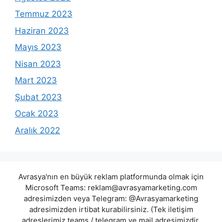
Temmuz 2023
Haziran 2023
Mayıs 2023
Nisan 2023
Mart 2023
Şubat 2023
Ocak 2023
Aralık 2022
Avrasya'nın en büyük reklam platformunda olmak için
Microsoft Teams:
reklam@avrasyamarketing.com
adresimizden veya Telegram: @Avrasyamarketing
adresimizden irtibat kurabilirsiniz. (Tek iletişim
adreslerimiz teams / telegram ve mail adresimizdir.