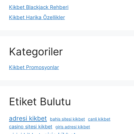
Kikbet Blackjack Rehberi
Kikbet Harika Özellikler
Kategoriler
Kikbet Promosyonlar
Etiket Bulutu
adresi kikbet
bahis sitesi kikbet
canli kikbet
casino sitesi kikbet
giris adresi kikbet