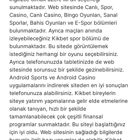
sunulmaktadır. Web sitesinde Canlı, Spor,
Casino, Canlı Casino, Bingo Oyunları, Sanal
Sporlar, Bahis Oyunları ve E-Spor bölümleri
bulunmaktadır. Ayrıca maçları anında
izleyebileceğiniz Kikbet spor bölümü de
bulunmaktadır. Bu sitede görüntülemek
istediğiniz herhangi bir oyunu seçebilirsiniz.
Ayrıca telefonunuzda tabletinizde de web
sitesinde sorunsuz bir şekilde gezinebilirsiniz.
Android Sports ve Android Casino
uygulamalarını indirerek siteden en iyi sonuçları
telefonunuza alabilirsiniz. Kikbet bireylerin
siteye yatırım yapmalarına gelir elde etmelerine
olanak tanıyan, hızlı bir şekilde
tamamlanabilecek çok çeşitli finansal
programlar sunmaktadır. Bu siteyi başlattığınız
için iyi oldu. Web sitesinin sağladığı bilgilerde