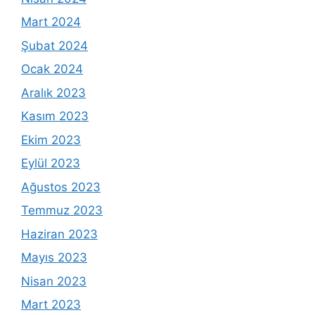
Mart 2024
Şubat 2024
Ocak 2024
Aralık 2023
Kasım 2023
Ekim 2023
Eylül 2023
Ağustos 2023
Temmuz 2023
Haziran 2023
Mayıs 2023
Nisan 2023
Mart 2023