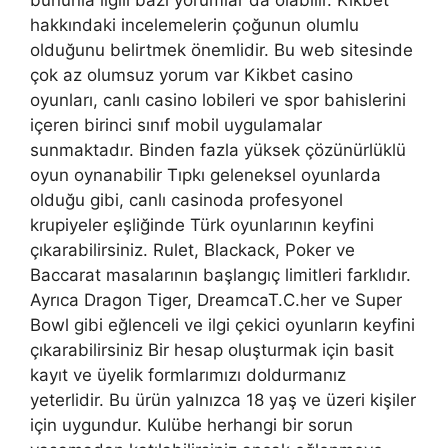
bununla ilgili bazı yorumlar da olabilir. Kikbet
hakkındaki incelemelerin çoğunun olumlu
olduğunu belirtmek önemlidir. Bu web sitesinde
çok az olumsuz yorum var Kikbet casino
oyunları, canlı casino lobileri ve spor bahislerini
içeren birinci sınıf mobil uygulamalar
sunmaktadır. Binden fazla yüksek çözünürlüklü
oyun oynanabilir Tıpkı geleneksel oyunlarda
olduğu gibi, canlı casinoda profesyonel
krupiyeler eşliğinde Türk oyunlarının keyfini
çıkarabilirsiniz. Rulet, Blackack, Poker ve
Baccarat masalarının başlangıç ​​limitleri farklıdır.
Ayrıca Dragon Tiger, DreamcaT.C.her ve Super
Bowl gibi eğlenceli ve ilgi çekici oyunların keyfini
çıkarabilirsiniz Bir hesap oluşturmak için basit
kayıt ve üyelik formlarımızı doldurmanız
yeterlidir. Bu ürün yalnızca 18 yaş ve üzeri kişiler
için uygundur. Kulübe herhangi bir sorun