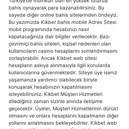
Türkiye’de mümkün olan en yüksek tutarda
bahis oynayarak para kazanabilirsiniz. Bu
sayede diğer online bahis sitelerinden öndeyiz.
Bu yazımızda
Kikbet bahis mobile
Adres Sitesi
mobil programında hesabınızı nasıl
kapatacağınıza dair bilgiler verilecektir. Bazı
çevrimiçi bahis siteleri, kişisel nedenleri olan
kullanıcıların casino hesaplarını sonlandırmasını
zorlaştırabilir. Ancak Kikbet web sitesi
hesapların askıya alınmasıyla ilgili konularda
kullanıcılarına güvenmektedir. Siteye üye iseniz
yaşamanıza yardımcı olabilecek biriyle
konuşarak hesabınızın kapatılmasını
isteyebilirsiniz. Kikbet Müşteri Hizmetleri
dilediğiniz zaman sizinle anında iletişime
geçecektir. Üyeler, Müşteri Hizmetlerinin dürüst
olmasını ve onlara hesaplarını kapatmanın diğer
yollarını anlatmasını bekleyebilirler. Kikbet web