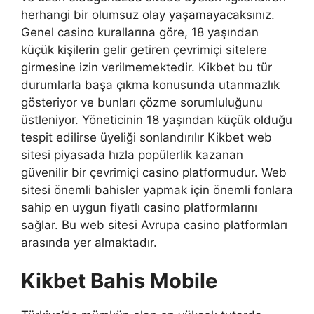
herhangi bir olumsuz olay yaşamayacaksınız.
Genel casino kurallarına göre, 18 yaşından
küçük kişilerin gelir getiren çevrimiçi sitelere
girmesine izin verilmemektedir. Kikbet bu tür
durumlarla başa çıkma konusunda utanmazlık
gösteriyor ve bunları çözme sorumluluğunu
üstleniyor. Yöneticinin 18 yaşından küçük olduğu
tespit edilirse üyeliği sonlandırılır Kikbet web
sitesi piyasada hızla popülerlik kazanan
güvenilir bir çevrimiçi casino platformudur. Web
sitesi önemli bahisler yapmak için önemli fonlara
sahip en uygun fiyatlı casino platformlarını
sağlar. Bu web sitesi Avrupa casino platformları
arasında yer almaktadır.
Kikbet Bahis Mobile