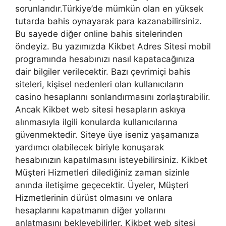
sorunlarıdır.Türkiye’de mümkün olan en yüksek
tutarda bahis oynayarak para kazanabilirsiniz.
Bu sayede diğer online bahis sitelerinden
öndeyiz. Bu yazımızda Kikbet Adres Sitesi mobil
programında hesabınızı nasıl kapatacağınıza
dair bilgiler verilecektir. Bazı çevrimiçi bahis
siteleri, kişisel nedenleri olan kullanıcıların
casino hesaplarını sonlandırmasını zorlaştırabilir.
Ancak Kikbet web sitesi hesapların askıya
alınmasıyla ilgili konularda kullanıcılarına
güvenmektedir. Siteye üye iseniz yaşamanıza
yardımcı olabilecek biriyle konuşarak
hesabınızın kapatılmasını isteyebilirsiniz. Kikbet
Müşteri Hizmetleri dilediğiniz zaman sizinle
anında iletişime geçecektir. Üyeler, Müşteri
Hizmetlerinin dürüst olmasını ve onlara
hesaplarını kapatmanın diğer yollarını
anlatmasını bekleyebilirler. Kikbet web sitesi