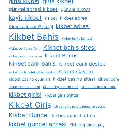
giris kikbet
girisi kikbet
güncel adresi kikbet
güncel kikbet
kayit kikbet
kikbet adres
Kikbet
kikbet adresi
Kikbet adres değişikliği
Kikbet Bahis
Kikbet Bahis Kalitesi
Kikbet bahis sitesi
kikbet bahis platform
Kikbet Bonus
kikbet bahis ve casino
Kikbet canlı bahis
Kikbet canlı destek
Kikbet Casino
kikbet canlı mobil bahis oranları
kikbet casino sitesi
kikbet casino oyunları
kikbet com
kikbet destek siteleri
Kikbet Erişim Hizmetleri
kikbet forumu hakkında
kikbet girisi
kikbet giris twitter
Kikbet Giriş
kikbet giriş para yatırma ve çekme
Kikbet Güncel
kikbet güncel adres
kikbet güncel adresi
Kikbet güncel giriş