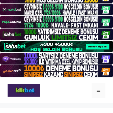
İçeriğe
atla
Menü